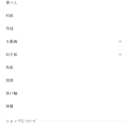
筆ぺん
料紙
写経
水墨画
絵手紙
色紙
短冊
掛け軸
屏風
ショップについて