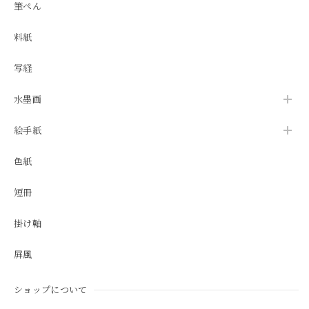
筆ぺん
料紙
写経
水墨画
絵手紙
色紙
短冊
掛け軸
屏風
ショップについて